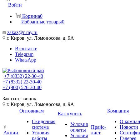
Войти
Корзина
0
Избранные товары
0
zakaz@r-ray.ru
г. Киров, ул. Ломоносова, д. 9А
Вконтакте
Telegram
WhatsApp
+7 (8332) 22-30-40
+7 (8332) 22-30-40
+7 (900) 526-30-40
Заказать звонок
г. Киров, ул. Ломоносова, д. 9А
Оптовикам
Компания
Как купить
Скидочная
О компа
Условия
система
Прайс-
Новости
оплаты
Акции
Условия
лист
Сертифи
Условия
работы
Галерея