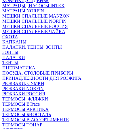
КОВРИКИ, СИДЕНЬЯ
МАТРАЦЫ , НАСОСЫ INTEX
МАТРАЦЫ NORFIN
МЕШКИ СПАЛЬНЫЕ MANZON
МЕШКИ СПАЛЬНЫЕ NORFIN
МЕШКИ СПАЛЬНЫЕ РОССИЯ
МЕШКИ СПАЛЬНЫЕ ЧАЙКА
ОХОТА
КАПКАНЫ
ПАЛАТКИ, ТЕНТЫ, ЗОНТЫ
ЗОНТЫ
ПАЛАТКИ
ТЕНТЫ
ПНЕВМАТИКА
ПОСУДА, СТОЛОВЫЕ ПРИБОРЫ
ПРИНАДЛЕЖНОСТИ ДЛЯ РОЗЖИГА
РЮКЗАКИ, СУМКИ
РЮКЗАКИ NORFIN
РЮКЗАКИ РОССИЯ
ТЕРМОСЫ, ФЛЯЖКИ
ТЕРМОСЫ BTrace
ТЕРМОСЫ АРКТИКА
ТЕРМОСЫ БИОСТАЛЬ
ТЕРМОСЫ В АССОРТИМЕНТЕ
ТЕРМОСЫ ТОНАР