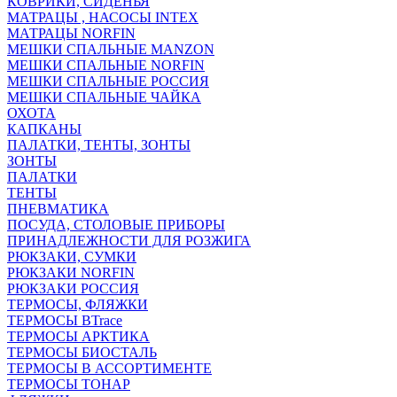
КОВРИКИ, СИДЕНЬЯ
МАТРАЦЫ , НАСОСЫ INTEX
МАТРАЦЫ NORFIN
МЕШКИ СПАЛЬНЫЕ MANZON
МЕШКИ СПАЛЬНЫЕ NORFIN
МЕШКИ СПАЛЬНЫЕ РОССИЯ
МЕШКИ СПАЛЬНЫЕ ЧАЙКА
ОХОТА
КАПКАНЫ
ПАЛАТКИ, ТЕНТЫ, ЗОНТЫ
ЗОНТЫ
ПАЛАТКИ
ТЕНТЫ
ПНЕВМАТИКА
ПОСУДА, СТОЛОВЫЕ ПРИБОРЫ
ПРИНАДЛЕЖНОСТИ ДЛЯ РОЗЖИГА
РЮКЗАКИ, СУМКИ
РЮКЗАКИ NORFIN
РЮКЗАКИ РОССИЯ
ТЕРМОСЫ, ФЛЯЖКИ
ТЕРМОСЫ BTrace
ТЕРМОСЫ АРКТИКА
ТЕРМОСЫ БИОСТАЛЬ
ТЕРМОСЫ В АССОРТИМЕНТЕ
ТЕРМОСЫ ТОНАР