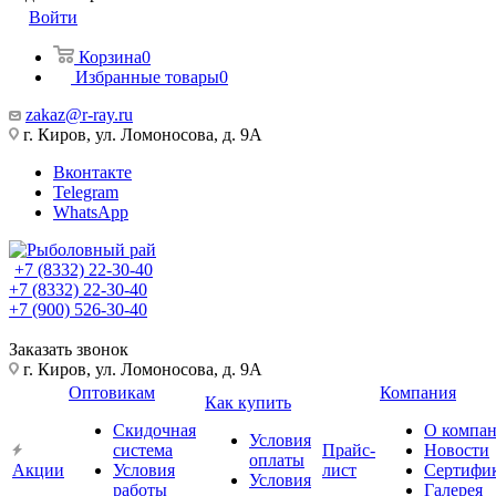
Войти
Корзина
0
Избранные товары
0
zakaz@r-ray.ru
г. Киров, ул. Ломоносова, д. 9А
Вконтакте
Telegram
WhatsApp
+7 (8332) 22-30-40
+7 (8332) 22-30-40
+7 (900) 526-30-40
Заказать звонок
г. Киров, ул. Ломоносова, д. 9А
Оптовикам
Компания
Как купить
Скидочная
О компа
Условия
система
Прайс-
Новости
оплаты
Акции
Условия
лист
Сертифи
Условия
работы
Галерея