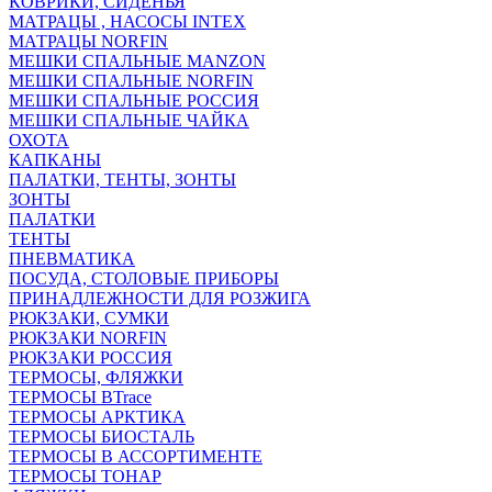
КОВРИКИ, СИДЕНЬЯ
МАТРАЦЫ , НАСОСЫ INTEX
МАТРАЦЫ NORFIN
МЕШКИ СПАЛЬНЫЕ MANZON
МЕШКИ СПАЛЬНЫЕ NORFIN
МЕШКИ СПАЛЬНЫЕ РОССИЯ
МЕШКИ СПАЛЬНЫЕ ЧАЙКА
ОХОТА
КАПКАНЫ
ПАЛАТКИ, ТЕНТЫ, ЗОНТЫ
ЗОНТЫ
ПАЛАТКИ
ТЕНТЫ
ПНЕВМАТИКА
ПОСУДА, СТОЛОВЫЕ ПРИБОРЫ
ПРИНАДЛЕЖНОСТИ ДЛЯ РОЗЖИГА
РЮКЗАКИ, СУМКИ
РЮКЗАКИ NORFIN
РЮКЗАКИ РОССИЯ
ТЕРМОСЫ, ФЛЯЖКИ
ТЕРМОСЫ BTrace
ТЕРМОСЫ АРКТИКА
ТЕРМОСЫ БИОСТАЛЬ
ТЕРМОСЫ В АССОРТИМЕНТЕ
ТЕРМОСЫ ТОНАР