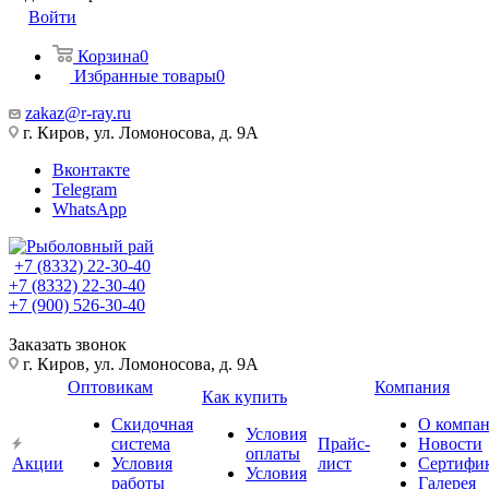
Войти
Корзина
0
Избранные товары
0
zakaz@r-ray.ru
г. Киров, ул. Ломоносова, д. 9А
Вконтакте
Telegram
WhatsApp
+7 (8332) 22-30-40
+7 (8332) 22-30-40
+7 (900) 526-30-40
Заказать звонок
г. Киров, ул. Ломоносова, д. 9А
Оптовикам
Компания
Как купить
Скидочная
О компа
Условия
система
Прайс-
Новости
оплаты
Акции
Условия
лист
Сертифи
Условия
работы
Галерея