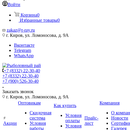
Войти
Корзина
0
Избранные товары
0
zakaz@r-ray.ru
г. Киров, ул. Ломоносова, д. 9А
Вконтакте
Telegram
WhatsApp
+7 (8332) 22-30-40
+7 (8332) 22-30-40
+7 (900) 526-30-40
Заказать звонок
г. Киров, ул. Ломоносова, д. 9А
Оптовикам
Компания
Как купить
Скидочная
О компа
Условия
система
Прайс-
Новости
оплаты
Акции
Условия
лист
Сертифи
Условия
работы
Галерея