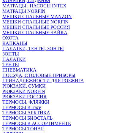
КОВРИКИ, СИДЕНЬЯ
МАТРАЦЫ , НАСОСЫ INTEX
МАТРАЦЫ NORFIN
МЕШКИ СПАЛЬНЫЕ MANZON
МЕШКИ СПАЛЬНЫЕ NORFIN
МЕШКИ СПАЛЬНЫЕ РОССИЯ
МЕШКИ СПАЛЬНЫЕ ЧАЙКА
ОХОТА
КАПКАНЫ
ПАЛАТКИ, ТЕНТЫ, ЗОНТЫ
ЗОНТЫ
ПАЛАТКИ
ТЕНТЫ
ПНЕВМАТИКА
ПОСУДА, СТОЛОВЫЕ ПРИБОРЫ
ПРИНАДЛЕЖНОСТИ ДЛЯ РОЗЖИГА
РЮКЗАКИ, СУМКИ
РЮКЗАКИ NORFIN
РЮКЗАКИ РОССИЯ
ТЕРМОСЫ, ФЛЯЖКИ
ТЕРМОСЫ BTrace
ТЕРМОСЫ АРКТИКА
ТЕРМОСЫ БИОСТАЛЬ
ТЕРМОСЫ В АССОРТИМЕНТЕ
ТЕРМОСЫ ТОНАР