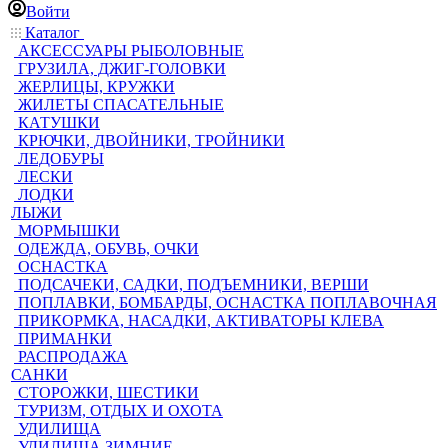
Войти
Каталог
АКСЕССУАРЫ РЫБОЛОВНЫЕ
ГРУЗИЛА, ДЖИГ-ГОЛОВКИ
ЖЕРЛИЦЫ, КРУЖКИ
ЖИЛЕТЫ СПАСАТЕЛЬНЫЕ
КАТУШКИ
КРЮЧКИ, ДВОЙНИКИ, ТРОЙНИКИ
ЛЕДОБУРЫ
ЛЕСКИ
ЛОДКИ
ЛЫЖИ
МОРМЫШКИ
ОДЕЖДА, ОБУВЬ, ОЧКИ
ОСНАСТКА
ПОДСАЧЕКИ, САДКИ, ПОДЪЕМНИКИ, ВЕРШИ
ПОПЛАВКИ, БОМБАРДЫ, ОСНАСТКА ПОПЛАВОЧНАЯ
ПРИКОРМКА, НАСАДКИ, АКТИВАТОРЫ КЛЕВА
ПРИМАНКИ
РАСПРОДАЖА
САНКИ
СТОРОЖКИ, ШЕСТИКИ
ТУРИЗМ, ОТДЫХ И ОХОТА
УДИЛИЩА
УДИЛИЩА ЗИМНИЕ