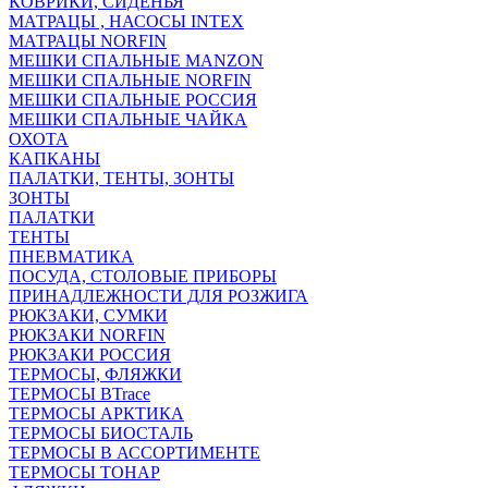
КОВРИКИ, СИДЕНЬЯ
МАТРАЦЫ , НАСОСЫ INTEX
МАТРАЦЫ NORFIN
МЕШКИ СПАЛЬНЫЕ MANZON
МЕШКИ СПАЛЬНЫЕ NORFIN
МЕШКИ СПАЛЬНЫЕ РОССИЯ
МЕШКИ СПАЛЬНЫЕ ЧАЙКА
ОХОТА
КАПКАНЫ
ПАЛАТКИ, ТЕНТЫ, ЗОНТЫ
ЗОНТЫ
ПАЛАТКИ
ТЕНТЫ
ПНЕВМАТИКА
ПОСУДА, СТОЛОВЫЕ ПРИБОРЫ
ПРИНАДЛЕЖНОСТИ ДЛЯ РОЗЖИГА
РЮКЗАКИ, СУМКИ
РЮКЗАКИ NORFIN
РЮКЗАКИ РОССИЯ
ТЕРМОСЫ, ФЛЯЖКИ
ТЕРМОСЫ BTrace
ТЕРМОСЫ АРКТИКА
ТЕРМОСЫ БИОСТАЛЬ
ТЕРМОСЫ В АССОРТИМЕНТЕ
ТЕРМОСЫ ТОНАР