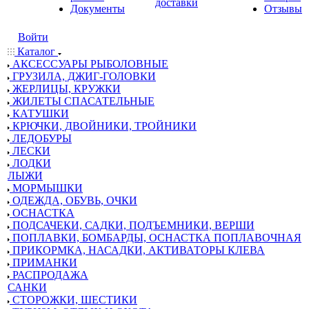
доставки
Документы
Отзывы
Войти
Каталог
АКСЕССУАРЫ РЫБОЛОВНЫЕ
ГРУЗИЛА, ДЖИГ-ГОЛОВКИ
ЖЕРЛИЦЫ, КРУЖКИ
ЖИЛЕТЫ СПАСАТЕЛЬНЫЕ
КАТУШКИ
КРЮЧКИ, ДВОЙНИКИ, ТРОЙНИКИ
ЛЕДОБУРЫ
ЛЕСКИ
ЛОДКИ
ЛЫЖИ
МОРМЫШКИ
ОДЕЖДА, ОБУВЬ, ОЧКИ
ОСНАСТКА
ПОДСАЧЕКИ, САДКИ, ПОДЪЕМНИКИ, ВЕРШИ
ПОПЛАВКИ, БОМБАРДЫ, ОСНАСТКА ПОПЛАВОЧНАЯ
ПРИКОРМКА, НАСАДКИ, АКТИВАТОРЫ КЛЕВА
ПРИМАНКИ
РАСПРОДАЖА
САНКИ
СТОРОЖКИ, ШЕСТИКИ