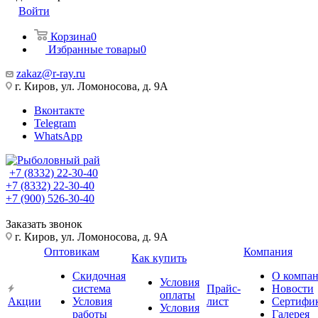
Войти
Корзина
0
Избранные товары
0
zakaz@r-ray.ru
г. Киров, ул. Ломоносова, д. 9А
Вконтакте
Telegram
WhatsApp
+7 (8332) 22-30-40
+7 (8332) 22-30-40
+7 (900) 526-30-40
Заказать звонок
г. Киров, ул. Ломоносова, д. 9А
Оптовикам
Компания
Как купить
Скидочная
О компа
Условия
система
Прайс-
Новости
оплаты
Акции
Условия
лист
Сертифи
Условия
работы
Галерея